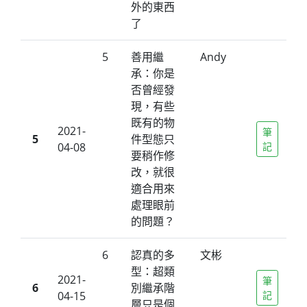
外的東西
了
5
善用繼
Andy
承：你是
否曾經發
現，有些
既有的物
2021-
筆
5
件型態只
04-08
記
要稍作修
改，就很
適合用來
處理眼前
的問題？
6
認真的多
文彬
型：超類
2021-
筆
6
別繼承階
04-15
記
層只是個