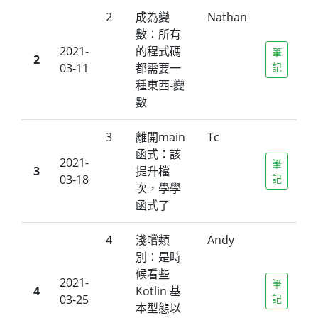
2
成為變
Nathan
數：所有
2021-
的程式碼
筆
2
03-11
都需要一
記
種東西-變
數
3
離開main
Tc
函式：該
2021-
筆
3
提升檔
03-18
記
次，學學
函式了
4
淺嚐類
Andy
別：是時
候看些
2021-
筆
4
Kotlin 基
03-25
記
本型態以