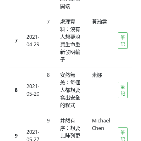
開端
7
處理資
黃瀚霆
料：沒有
2021-
人想要浪
筆
7
04-29
費生命重
記
新發明輪
子
8
安然無
米娜
恙：每個
2021-
筆
8
人都想要
05-20
記
寫出安全
的程式
9
井然有
Michael
序：想要
Chen
2021-
筆
9
比陣列更
05-27
記