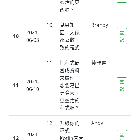
靈活的東
西嗎？
10
見果知
Brandy
2021-
因：大家
筆
10
06-03
都喜歡一
記
致的程式
11
把程式碼
黃瀚霆
當成資料
來處理：
2021-
筆
11
想要寫出
06-10
記
更強大、
更靈活的
程式嗎？
12
升級你的
Andy
程式：
2021-
筆
12
Kotlin有大